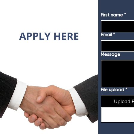
First name
*
APPLY HERE
Email
*
Message
File upload
*
Upload F