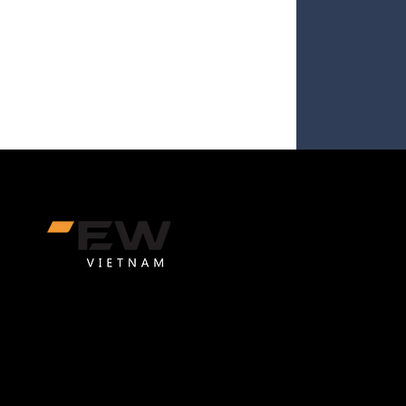
CÔNG TY TNHH GEW VIỆT NAM
GEW Việt Nam là một trong những đơn vị hỗ trợ doanh nghiệp
Nam bán hàng toàn cầu trên Amazon.
Trụ sở chính