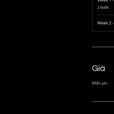
Week 1 -
.
2 bước
Week 2 -
Giá
Miễn phí