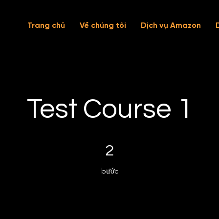
Trang chủ
Về chúng tôi
Dịch vụ Amazon
Test Course 1
2 bước
2
bước