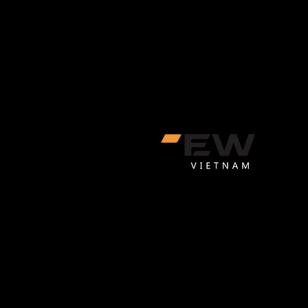
CÔNG TY TNHH GEW VIỆT 
GEW Việt Nam là một trong những đơ
Nam bán hàng toàn cầu trên Amaz
Trụ sở chính
L18-11-13, Tầng 18, Tòa nhà Vincom 
Phường Sài Gòn, Thành phố Hồ Chí M