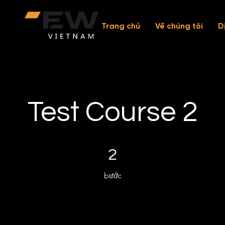
Trang chủ
Về chúng tôi
D
Test Course 2
2 bước
2
bước